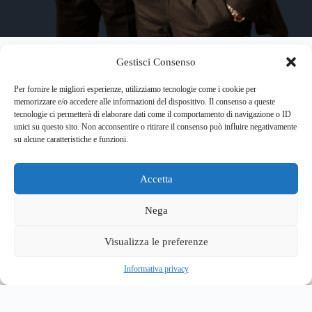
Gestisci Consenso
Per fornire le migliori esperienze, utilizziamo tecnologie come i cookie per
memorizzare e/o accedere alle informazioni del dispositivo. Il consenso a queste
tecnologie ci permetterà di elaborare dati come il comportamento di navigazione o ID
Chi siamo
unici su questo sito. Non acconsentire o ritirare il consenso può influire negativamente
su alcune caratteristiche e funzioni.
Siamo due fratelli avvocati, partner
dello Studio, con una trentennale
Accetta
esperienza professionale. Coltiviamo
con passione diverse specializzazioni
Nega
nella professione legale ed abbiamo
alle spalle una tradizione familiare
Visualizza le preferenze
che è garanzia di connessioni con
tutto il territorio italiano e di rapporti
Informativa privacy
con le persone.
Siamo esperti in diritto civile, diritto